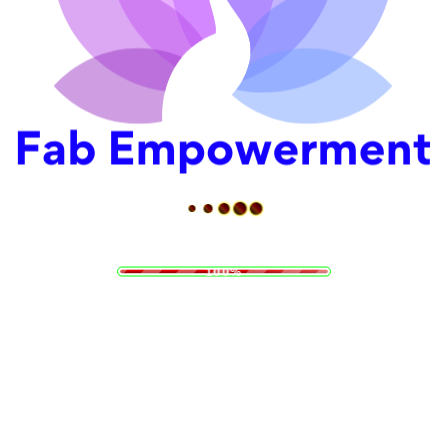
L
o
a
d
i
n
g
.
.
.
100%