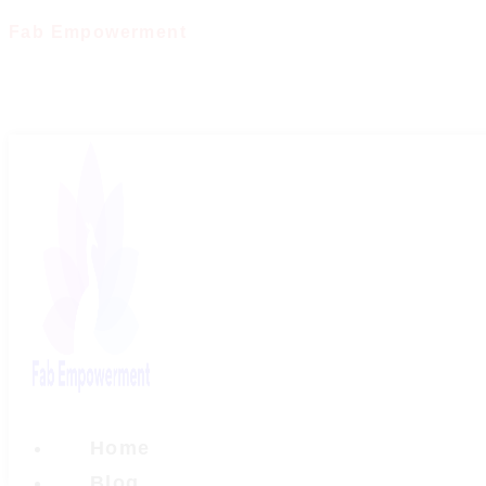
Skip
Fab Empowerment
to
content
Home
Blog