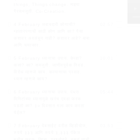
things, Things change. माझ्या
गैरसमजुती. Co-Creation.
4 February जबाबदारी कोणाची?
02:57
म्हातारपणाची काठी कोण आणि का? पैसा
कशावर अवलंबून नाही? कशावर आहे? बाबा
आणि चमत्कार.
5 February ध्यानाचा उपाय. केव्हा?
10:01
कसा? का? समजुती. जाणीवपूर्वक निवड.
विरोध म्हणजे काय. कल्याणाचा प्रवाह.
ध्यान म्हणजे काय?
6 February ध्यानाचा उपाय. पंधरा
05:44
मिनिटांच्या ध्यानामुळे खरंच एवढा फरक
पडतो का? ३० दिवसात मला काय करता
येईल?
7 February वेबसाईट वरील व्हिडीयोज,
03:53
रुपये ३३३ आणि रुपये ३,३३३ पॅकेज
मधील फरक. क्विझ. प्रश्नोतरे. नुसतं ज्ञानी