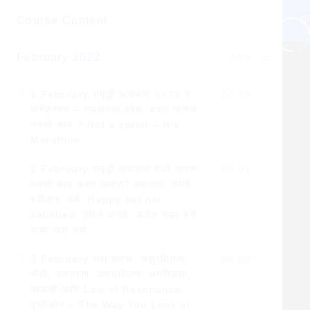
Login
Course Content
Services
February 2022
0/28
Samruddhi Upasana 2025 A
Samruddhi Upasana 2025 B
1 February समृद्धी ऊपासना २०२२ चे
07:20
मार्गक्रमण – त्यामागचा उद्देश. बदल म्हणजे
Change (बदल)
नक्की काय ? Not a sprint – It’s
Marathon
बदल महत्वाचा का आहे ? बदल कसा करावा ?
2 February समृद्धी ऊपासना मध्ये आपण
06:01
नक्की काय करत आहोत? सहजता, संघर्ष,
X
स्वीकार, कर्म, Happy but not
satisfied, ठेविले अनंते, असेल माझा हरी
यांचा खरा अर्थ.
3 February सहा शत्रू. असुरक्षितता,
06:00
भीती, कमतरता, अपराधीपणा, अगतिकता,
काळजी आणि Law of Resonance.
दृष्टीकोन – The Way You Look at