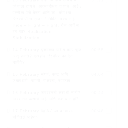
13 February वचन – काय द्यायचे –
37:21
कोणाला द्यायचे. आत्मपरीक्षण कशाचे. आई /
पत्नीला पैसे केव्हा आणि का. कोणत्या
फ्रिक्वेन्सीला सृजन / निर्मिती शक्य नाही.
Hide – Flight – Fight. रोज आगीचा
बंब का? Realisation –
Stabilization.
14 February इच्छांच्या यादीत काय चूक
00:55
असू शकते? ब्रम्हांड रिस्पॉन्स का देत
नाहीये?
15 February संघर्ष, कष्ट आणि
04:04
जबाबदारी. मागणी, पात्रता, स्पष्टता.
16 February जबरदस्ती कशाची नाही?
00:44
आश्वासन कशाचं आहे आणि कशाचं नाही?
17 February व्हिडियो का बनवायला
00:48
सांगितले आहेत?