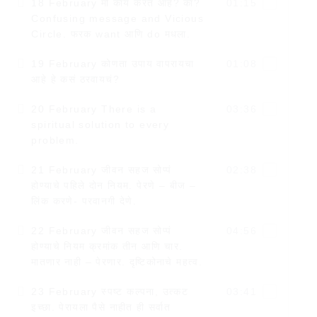
18 February मी काय करत आहे? का?
01:15
Confusing message and Vicious
Circle. फरक want आणि do मधला.
19 February कोणता उपाय वापरायचा
01:08
आहे हे कसं ठरवायचं?
20 February There is a
03:36
spiritual solution to every
problem.
21 February जीवन सहज सोप्पं
02:38
होण्याचे पहिले दोन नियम. पेरणे – बीज –
लिंक करणे- परवानगी देणे.
22 February जीवन सहज सोप्पं
04:56
होण्याचे नियम क्रमांक तीन आणि चार.
मातणार नाही – पेरणार. दृष्टिकोनाचे महत्व.
23 February स्पष्ट कल्पना, उत्कट
03:41
इच्छा. पेरायला पैसे नाहीत ही सर्वात